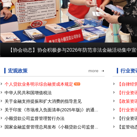
【协会动态】协会积极参与2026年防范非法金融活动集中
【行业党建】协会党支部联合会员单位赴巴彦县胜利村开展走访
践行健康生活 展现行业风采——省协会组织参加第十四届黑龙
【协会会议】协会第四届一次理事会暨第三届一次监事会在哈尔
宏观政策
more
行业资
个人贷款业务明示综合融资成本规定
中华人民共和国增值税法
【行业资讯
关于金融支持提振和扩大消费的指导意见
关于印发《市场准入负面清单(2025年版)》的通...
小额贷款公司监督管理暂行办法
【行业资讯
国家金融监督管理总局发布《小额贷款公司监督...
【监管动态