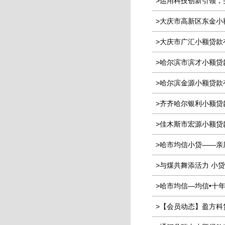
>运用科技创新引领
>大庆市高新区东金小
>大庆市广汇小额贷款
>哈尔滨市滨才小额贷
>哈尔滨金源小额贷款
>齐齐哈尔银利小额贷
>佳木斯市宏源小额贷
>哈市均信小贷——亲
>与煤共舞添活力 小
>哈市均信—均信•十
>【会员动态】盈方科贷