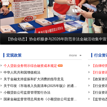
【协会动态】协会积极参与2026年防范非法金融活动集中
【行业党建】协会党支部联合会员单位赴巴彦县胜利村开展走访
践行健康生活 展现行业风采——省协会组织参加第十四届黑龙
【协会会议】协会第四届一次理事会暨第三届一次监事会在哈尔
宏观政策
more
行业资
个人贷款业务明示综合融资成本规定
中华人民共和国增值税法
【行业资讯
关于金融支持提振和扩大消费的指导意见
【政策资讯
关于印发《市场准入负面清单(2025年版)》的通...
【行业资讯
小额贷款公司监督管理暂行办法
【行业资讯
国家金融监督管理总局发布《小额贷款公司监督...
【监管动态