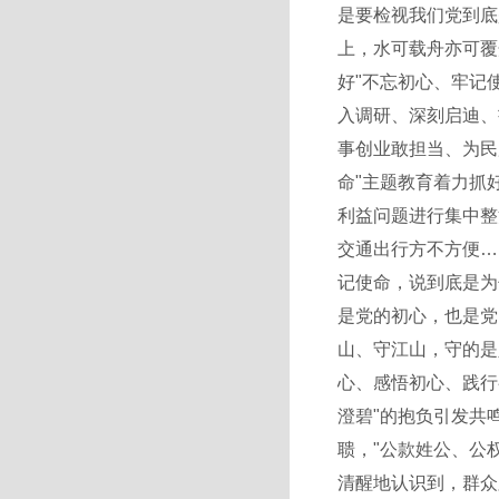
是要检视我们党到底
上，水可载舟亦可
好"不忘初心、牢记
入调研、深刻启迪、
事创业敢担当、为
命"主题教育着力抓
利益问题进行集中整
交通出行方不方便
记使命，说到底是为
是党的初心，也是
山、守江山，守的
心、感悟初心、践
澄碧"的抱负引发共
聩，"公款姓公、公
清醒地认识到，群众