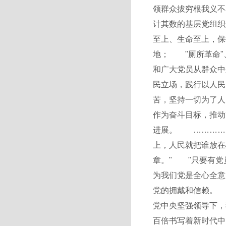
领群众拔穷根我义
计其数的基层党组织
至上、生命至上，保
地； "厕所革命"
和广大党员从群众
民立场，践行以人民
苦，坚持一切为了人
作为奋斗目标，推动
进展。 …………
上，人民就把谁放
章。" "只要有党
为我们党是全心全
党的拥戴和信赖。
党中央坚强领导下，
百倍书写着新时代中