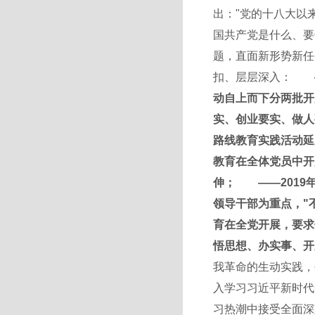
出："党的十八大以
国共产党是什么、
题，直面新形势新任
扣、层层深入：
—
动自上而下分两批开
实、创业要实、做人
路线教育实践活动延
教育在全体党员中开
伸；
——2019年
领导干部为重点，"
育在全党开展，要求
悟思想、办实事、开
我革命的生动实践
入学习习近平新时代
习热潮中接受全面深