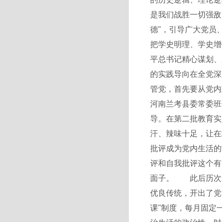
是我们战胜一切强
德"，引导广大党员
把学史明理、学史
平总书记精心谋划、
的实践导向在全党
管党，首先要从党内
河南兰考县委常委班
导。在第二批教育
汗、辣味十足，让在
批评成为党内生活
评和自我批评这个有
面子。 此后历次
优良传统，开出了
课"制度，每月固定