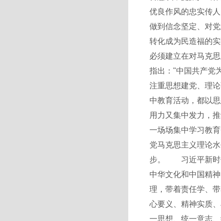
优良作风的忠实传
做到信念坚定、对
转化成为民造福的
必须建立在对马克
指出："中国共产
注重思想建党、理
中教育活动，都以思
用力又集中发力，
一场场集中学习教育
党马克思主义理论
步。 习近平新时
中华文化和中国精
理，带着责任学、带
心要义、精神实质、
一思想、统一意志