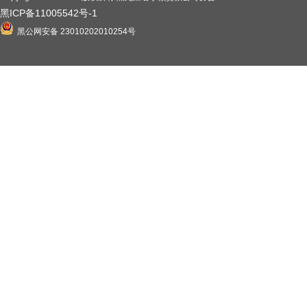
黑ICP备11005542号-1
黑公网安备 23010202010254号