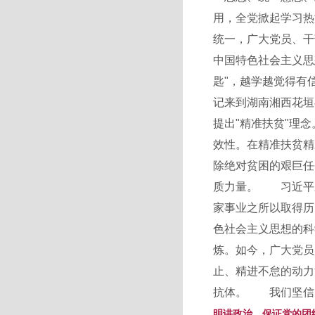
用，全党掀起学习
统一，广大党员、干
中国特色社会主义
匙"，越学越觉得有
记来到湖南湘西花垣
提出"精准扶贫"理
效性。在精准扶贫精
除绝对贫困的艰巨
质力量。 习近平
家事业之所以取得历
色社会主义思想的科
炼。如今，广大党员
止、精进不怠的动力
抗体。 我们坚信
明讲政治、保证党的团