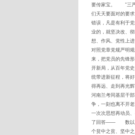
要传家宝。 "三严三实"专题
们天天要面对的要求
错误，凡是有利于党
业的，就坚决改、
想、作风、党性上进
对照党章党规严明规
来，把党员的先锋
开新局，从百年党史
统带进新征程，将
得再远、走到再光辉
河南兰考同基层干部
争，一刻也离不开
一次次思想再动员、
了回答—— 数以
个贫中之贫、坚中之