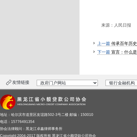
来源：人民日报
上一篇
传承百年历史
下一篇
宣言：什么是
友情链接
地址：哈尔滨市道里区友谊路502-3号二楼 邮编：150010
电话：15776491354
协会法律顾问：黑龙江卓鑫律师事务所
Copyright 2004-2017 版权所有 黑龙江省小额贷款公司协会