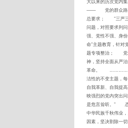
大以来的历次党内集
—— 党的群众路线
总要求； "三严三
问题，对照要求列问
强、党性不强、身份
命"主题教育，针对
题专项整治； 党
神，坚持全面从严治
革命。 …………
洁性的不变主题，每
自我革新、自我提高
映强烈的党内突出问
是危言耸听。" 
中华民族千秋伟业，
因素，坚决割除一切